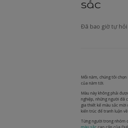
sắc
Đã bao giờ tự hỏ
Mỗi năm, chúng tôi chọn
của năm tới.
Màu này không phải được
nghiệp, những người đã c
gia thiết kế màu sắc mời 
kiến trúc để tranh luận v
Từng người trong nhóm c
màu sắc
cao cấp của Dulu