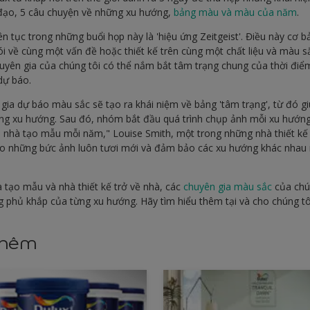
đạo, 5 câu chuyện về những xu hướng,
bảng màu và màu của năm
.
 tục trong những buổi họp này là 'hiệu ứng Zeitgeist'. Điều này cơ bả
 về cùng một vấn đề hoặc thiết kế trên cùng một chất liệu và màu s
chuyên gia của chúng tôi có thể nắm bắt tâm trạng chung của thời đi
 dự báo.
 gia dự báo màu sắc sẽ tạo ra khái niệm về bảng 'tâm trạng', từ đó g
ừng xu hướng. Sau đó, nhóm bắt đầu quá trình chụp ảnh mỗi xu hướng.
và nhà tạo mẫu mỗi năm," Louise Smith, một trong những nhà thiết k
cho những bức ảnh luôn tươi mới và đảm bảo các xu hướng khác nhau 
à tạo mẫu và nhà thiết kế trở về nhà, các
chuyên gia màu sắc
của chú
g phủ khắp của từng xu hướng. Hãy tìm hiểu thêm tại và cho chúng tô
thêm