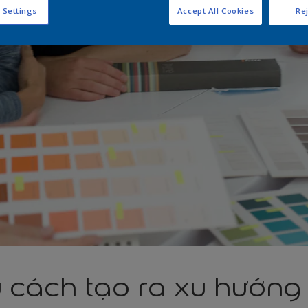
 Settings
Accept All Cookies
Rej
u cách tạo ra xu hướn