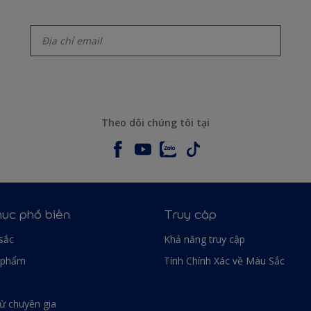
enter-your-email
Theo dõi chúng tôi tại
ục phổ biến
Truy cập
sắc
Khả năng truy cập
 phẩm
Tính Chính Xác về Màu Sắc
từ chuyên gia