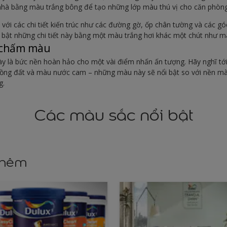
 nhà bằng màu trắng bông để tạo những lớp màu thú vị cho căn phòng
với các chi tiết kiến trúc như các đường gờ, ốp chân tường và các gó
ổi bật những chi tiết này bằng một màu trắng hơi khác một chút như m
 chấm màu
ày là bức nền hoàn hảo cho một vài điểm nhấn ấn tượng. Hãy nghĩ t
ng đất và màu nước cam – những màu này sẽ nổi bật so với nền mà
g.
Các màu sắc nổi bật
thêm