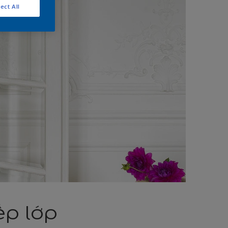
ect All
ếp lớp