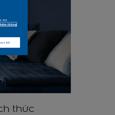
e site
 thêm thông
ect All
ch thức