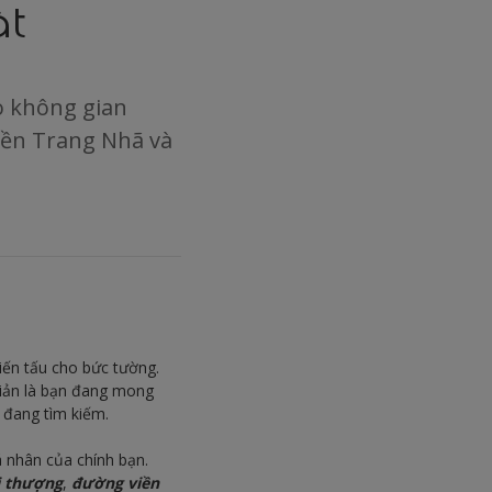
ất
o không gian
iền Trang Nhã và
iến tấu cho bức tường.
iản là bạn đang mong
n đang tìm kiếm.
 nhân của chính bạn.
i thượng
,
đường viền