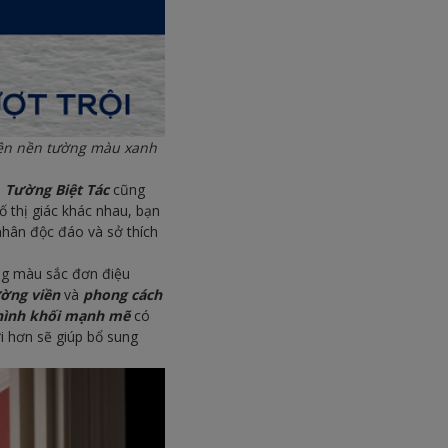
rên nền tường màu xanh
à
Tường Biệt Tác
cũng
ố thị giác khác nhau, bạn
nhân độc đáo và sở thích
ụng màu sắc đơn điệu
ờng viền
và
phong cách
hình khối mạnh mẽ
có
ời hơn sẽ giúp bổ sung