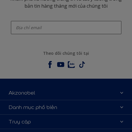
bản tin hàng tháng mới của chúng tôi
enter-your-email
Theo dõi chúng tôi tại
Akzonobel
Giới thiệu về AkzoNobel
Danh mục phổ biến
Liên hệ chúng tôi
Tìm màu sắc
Truy cập
Tìm một cửa hàng
Chọn sản phẩm
Sơ đồ trang web