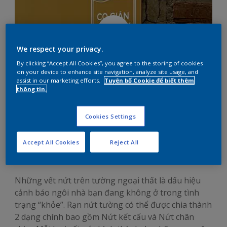
We respect your privacy.
By clicking “Accept All Cookies”, you agree to the storing of cookies
on your device to enhance site navigation, analyze site usage, and
assist in our marketing efforts.
Tuyên bố Cookie để biết thêm
thông tin.
Xử lý tường rạn nứt đúng
Cookies Settings
cách để ngôi nhà luôn
bền đẹp
Accept All Cookies
Reject All
Những vết nứt trên tường ngoại thất là dấu hiệu
cảnh báo ngôi nhà bạn đang không ở trong tình
trạng “khỏe”. Rạn nứt tường có thể được chia thành
2 dạng chính bao gồm Nứt kết cấu và Nứt chân