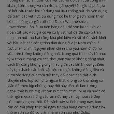
hưởng đến sự an toàn của kết cấu và độ bền của công trình
khá nghiêm trọng và cần được giải quyết tận gốc là phải gia
cố kết cấu trước khi sử dụng vật liệu chống nứt chuyên dụng
để trám các vết nứt. Sử dụng một hệ thống sơn hoàn thiện
có tính năng co giãn tốt như Dulux Weathershield
Powerflexx luôn là ưu tiên hàng đầu để sơn lại sau khi đã
hoàn tất các việc gia cố và xử lý vết nứt đã đề cập ở trên.
Loại rạn nứt thứ hai cũng khá phổ biến và rất khó tránh khỏi
với hầu hết các công trình dân dụng ở Việt Nam chính là
Nứt chân chim. Nguyên nhân chính chủ yếu nằm ở lớp hồ
vữa trên tường không đồng nhất trong quá trình xây tô như:
tỷ lệ trộn xi măng với cát, thời gian xây tô không đồng nhất,
cách thi công không giống nhau giữa các lần thi công...Điều
này tạo thành các khối vật liệu co ngót không đồng đều và
dưới tác động của thời tiết thay đổi hoặc nền đất dịch
chuyển nhẹ, lớp sơn phủ ngoại thất không có khả năng co
giãn để theo kịp những thay đổi này dẫn tới làm tường
ngoại thất bị những vết rạn nứt chân chim. Mưa và nước có
thể ngấm qua những vết rạn nứt này và hủy hoại vẻ đẹp
của tường ngoại thất. Để tránh xảy ra tình trạng này, bạn
cần có giải pháp triệt để ngay từ đầu bằng cách sử dụng hệ
thống sơn có độ co giãn màng sơn cao như Dulux