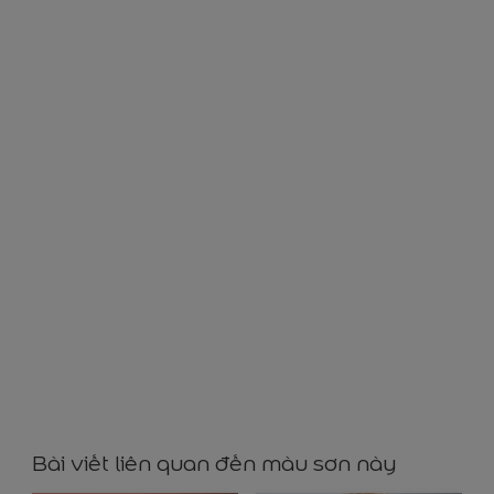
76525
Bài viết liên quan đến màu sơn này