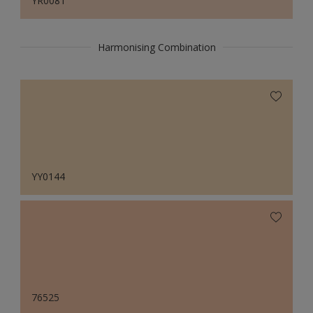
YR0081
Harmonising Combination
YY0144
76525