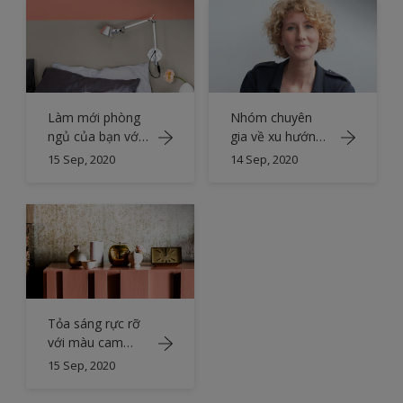
Làm mới phòng
Nhóm chuyên
ngủ của bạn với
gia về xu hướng
màu cam đồng
màu sắc
15 Sep, 2020
14 Sep, 2020
Tỏa sáng rực rỡ
với màu cam
đồng
15 Sep, 2020