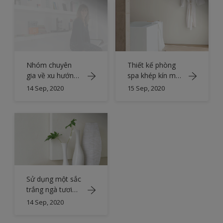
Nhóm chuyên
Thiết kế phòng
gia về xu hướng
spa khép kín màu
màu sắc
trắng sáng
14 Sep, 2020
15 Sep, 2020
Sử dụng một sắc
trắng ngà tươi
mát
14 Sep, 2020