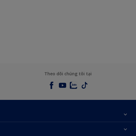
Theo dõi chúng tôi tại
Giới thiệu về AkzoNobel
Liên hệ chúng tôi