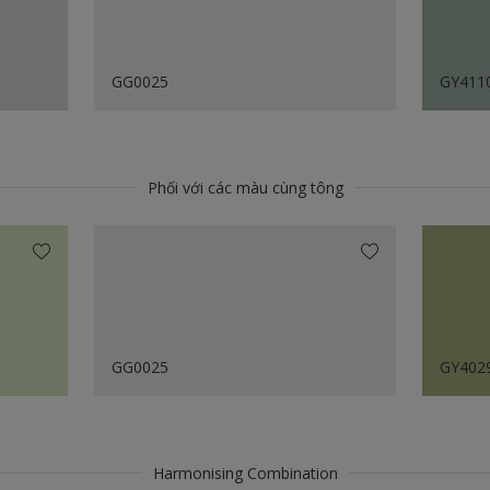
GG0025
GY411
Phối với các màu cùng tông
GG0025
GY402
Harmonising Combination