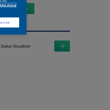
e site
 thêm thông
Xem Ngay
ect All
Dulux Visualizer