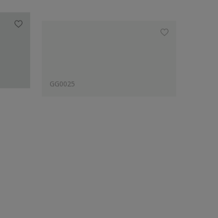
GG0025
GG003
Phối với các màu được chuyên gia đề xuất
GG0025