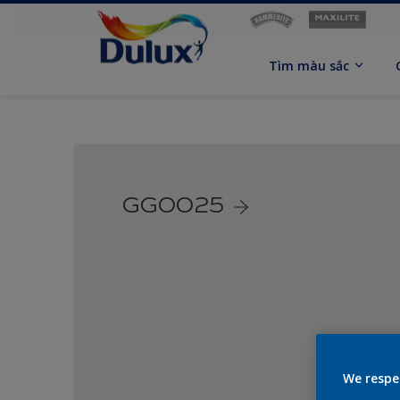
Tìm màu sắc
GG0025
We respe