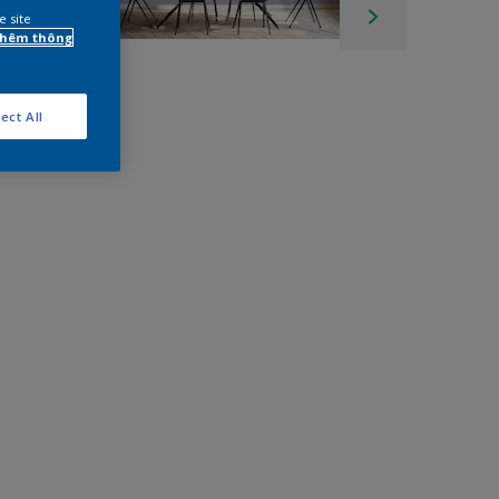
e site
 thêm thông
ect All