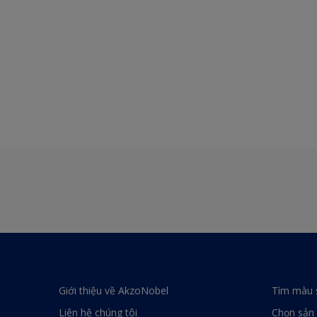
Giới thiệu về AkzoNobel
Tìm màu 
Liên hệ chúng tôi
Chọn sản