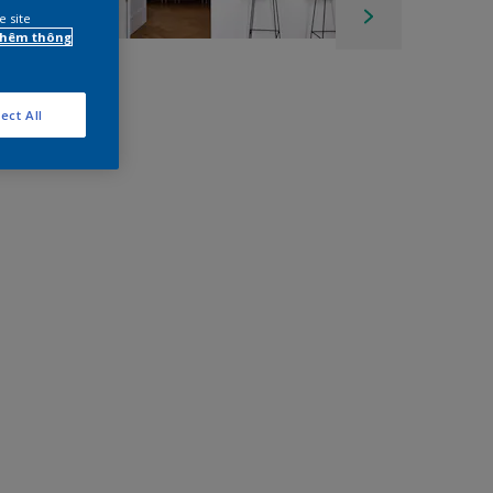
e site
 thêm thông
ect All