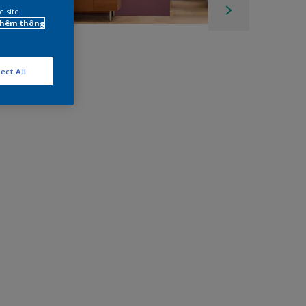
e site
 thêm thông
ect All