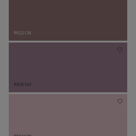
RR22126
RR26163