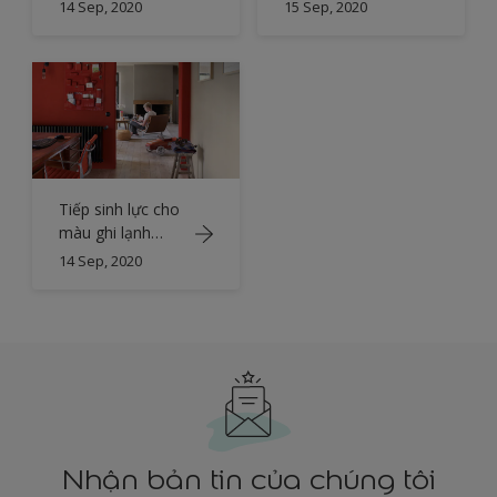
với sắc hồng của
14 Sep, 2020
15 Sep, 2020
kẹo cao su
Tiếp sinh lực cho
màu ghi lạnh
bằng sắc đỏ rực
14 Sep, 2020
lửa
Nhận bản tin của chúng tôi