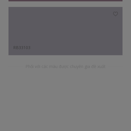
RB33103
Phối với các màu được chuyên gia đề xuất
RR26163