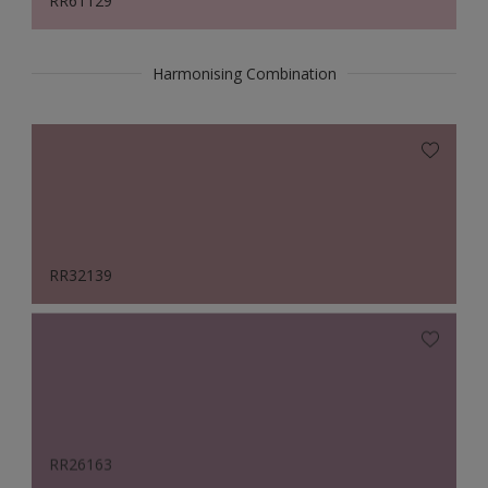
RR61129
Harmonising Combination
RR32139
RR26163