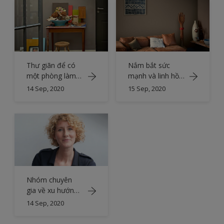
Thư giãn để có
Nắm bắt sức
một phòng làm
mạnh và linh hồn
việc giàu tính
của châu Phi
14 Sep, 2020
15 Sep, 2020
nghệ thuật
Nhóm chuyên
gia về xu hướng
màu sắc
14 Sep, 2020