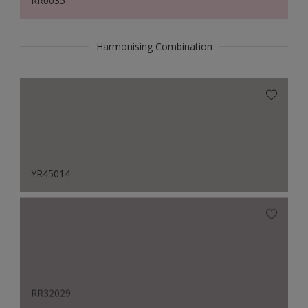
RR0035
Harmonising Combination
YR45014
RR32029