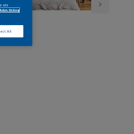
e site
 thêm thông
ect All