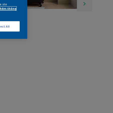
e site
 thêm thông
ect All