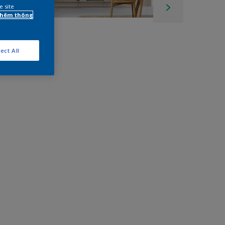
e site
 thêm thông
ect All