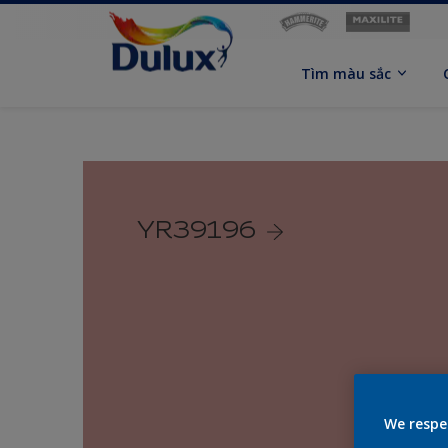
Tìm màu sắc
YR39196
We respe