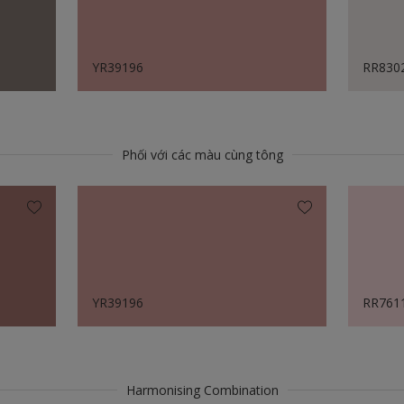
YR39196
RR830
Phối với các màu cùng tông
YR39196
RR761
Harmonising Combination