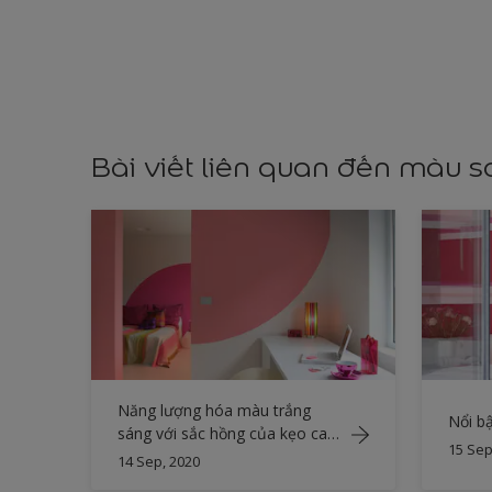
Bài viết liên quan đến màu 
Năng lượng hóa màu trắng
Nổi b
sáng với sắc hồng của kẹo cao
15 Sep
su
14 Sep, 2020