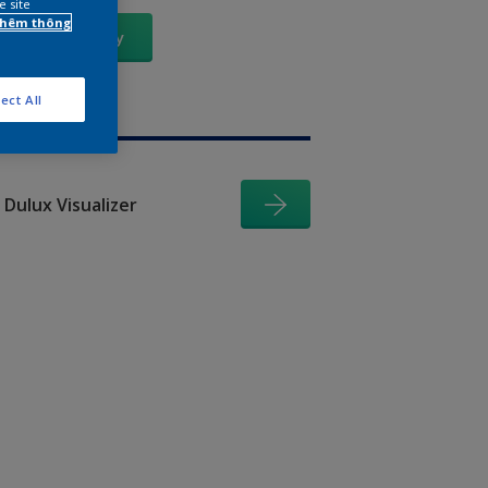
e site
 thêm thông
Xem Ngay
ect All
Dulux Visualizer