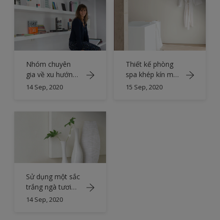
Nhóm chuyên
Thiết kế phòng
gia về xu hướng
spa khép kín màu
màu sắc
trắng sáng
14 Sep, 2020
15 Sep, 2020
Sử dụng một sắc
trắng ngà tươi
mát
14 Sep, 2020