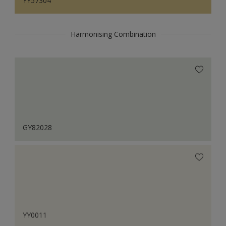
YY57304
Harmonising Combination
GY82028
YY0011