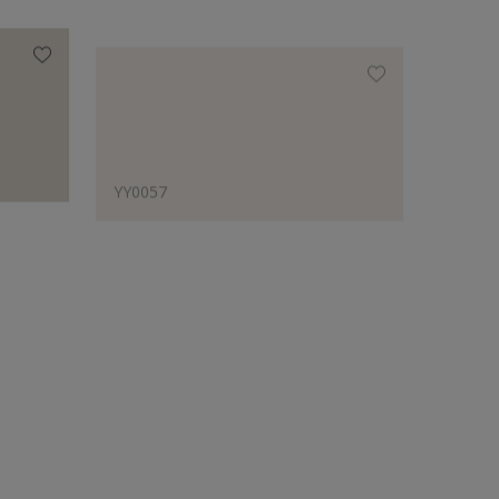
YY0057
YR550
Phối với các màu được chuyên gia đề xuất
YY0057