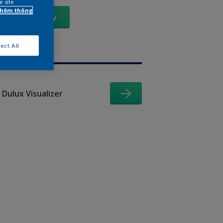
e site
 thêm thông
Xem Ngay
ect All
Dulux Visualizer