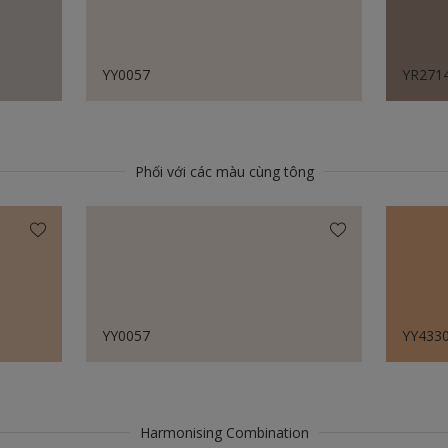
YY0057
YR271
Phối với các màu cùng tông
YY0057
YY433
Harmonising Combination