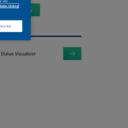
e site
 thêm thông
Xem Ngay
ect All
Dulux Visualizer