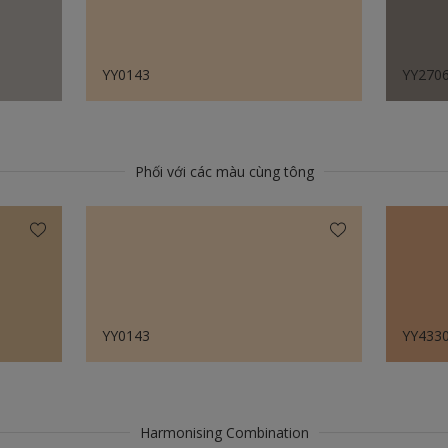
YY0143
YY270
Phối với các màu cùng tông
YY0143
YY433
Harmonising Combination