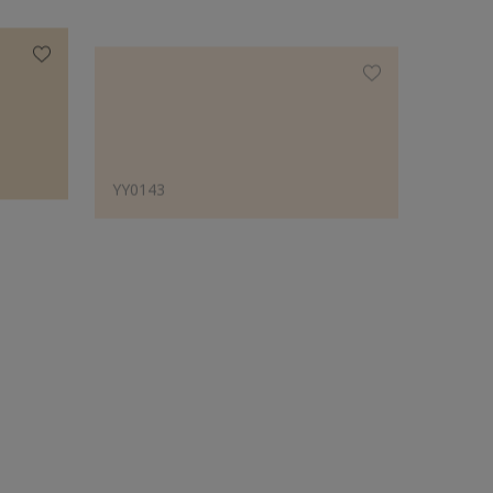
YY0143
YR721
Phối với các màu được chuyên gia đề xuất
YY0143