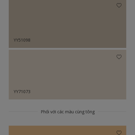
YY51098
YY71073
Phối với các màu cùng tông