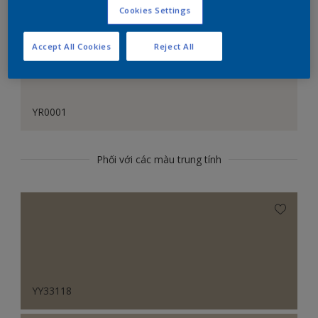
Cookies Settings
Accept All Cookies
Reject All
YR0001
Phối với các màu trung tính
YY33118