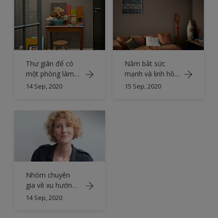
Thư giãn để có
Nắm bắt sức
một phòng làm
mạnh và linh hồn
việc giàu tính
của châu Phi
14 Sep, 2020
15 Sep, 2020
nghệ thuật
Nhóm chuyên
gia về xu hướng
màu sắc
14 Sep, 2020