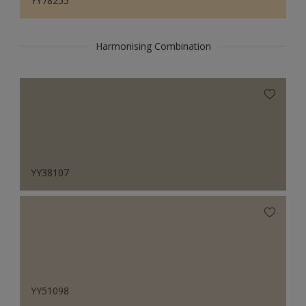
YY78255
Harmonising Combination
YY38107
YY51098