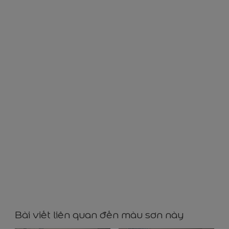
YY51098
Bài viết liên quan đến màu sơn này