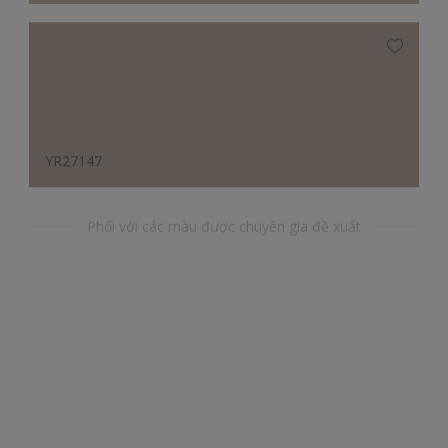
YR27147
Phối với các màu được chuyên gia đề xuất
BG25079