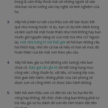
trọng là cảm thấy thoải mái với những người sẽ vào
nhà bạn và tin tưởng vào tay nghề và kinh nghiệm của
họ.
Hãy hỏi ý kiến tư vấn của thầu sơn để đạt được kết
quả như mong muốn. Ví dụ, bạn có dự tính đánh bóng
và làm sạch bề mặt hoàn thiện như mới không hay bạn
muốn giữ nguyên dáng vẻ của một tòa nhà cũ? Ngược
lại,
một nhà trang trí nội thất giỏi
sẽ hỏi bạn những câu
hỏi thích hợp, nhờ đó cả hai sẽ hiểu rõ hơn về mức độ
hoàn thiện của bề mặt sơn theo yêu cầu.
Hãy hỏi báo giá cụ thể (không ước lượng) nếu bạn
chưa có.
Báo giá cần ghi rõ
chi tiết từng hạng mục
công việc: công chuẩn bị, vật liệu, số lượng lớp sơn,
thời gian tiến hành, những phần của căn phòng sẽ
được sơn và công trình có được bảo hành không.
Nên hỏi xem thầu sơn có đền bù các hư hại khi thi
công hay không, để chắc chắn rằng bạn không phải tự
trả nếu giả sử họ đánh đổ sơn lên tấm thảm đắt tiền
của bạn.