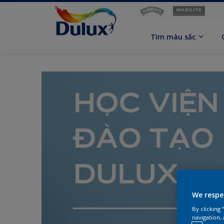
Tìm màu sắc
We respe
By clicking
navigation, 