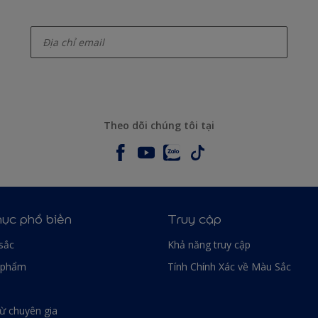
enter-your-email
Theo dõi chúng tôi tại
ục phổ biến
Truy cập
sắc
Khả năng truy cập
 phẩm
Tính Chính Xác về Màu Sắc
từ chuyên gia