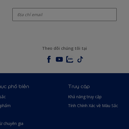
enter-your-email
Theo dõi chúng tôi tại
ục phổ biến
Truy cập
sắc
Khả năng truy cập
 phẩm
Tính Chính Xác về Màu Sắc
từ chuyên gia