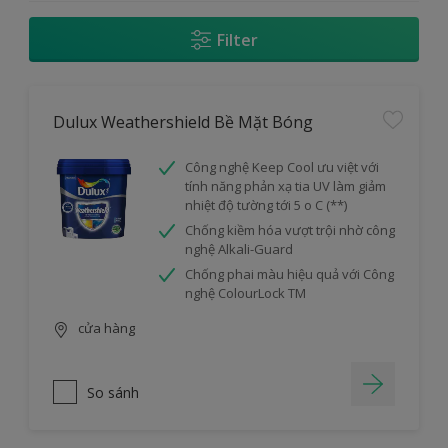
Filter
Dulux Weathershield Bề Mặt Bóng
Công nghệ Keep Cool ưu việt với
tính năng phản xạ tia UV làm giảm
nhiệt độ tường tới 5 o C (**)
Chống kiềm hóa vượt trội nhờ công
nghệ Alkali-Guard
Chống phai màu hiệu quả với Công
nghệ ColourLock TM
cửa hàng
So sánh