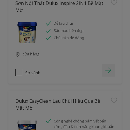
Sơn Nội Thất Dulux Inspire 2IN1 Bề Mặt
Mờ
Dễ lau chùi
Sắc màu bền đẹp
Chùi rửa dễ dàng
cửa hàng
So sánh
Dulux EasyClean Lau Chùi Hiệu Quả Bề
Mặt Mờ
Công nghệ chống bám vết bẩn
cứng đầu & tính năng kháng khuẩn