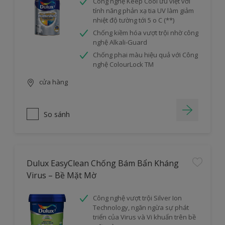
Công nghệ Keep Cool ưu việt với
tính năng phản xạ tia UV làm giảm
nhiệt độ tường tới 5 o C (**)
Chống kiềm hóa vượt trội nhờ công
nghệ Alkali-Guard
Chống phai màu hiệu quả với Công
nghệ ColourLock TM
cửa hàng
So sánh
Dulux EasyClean Chống Bám Bẩn Kháng
Virus – Bề Mặt Mờ
Công nghệ vượt trội Silver Ion
Technology, ngăn ngừa sự phát
triển của Virus và Vi khuẩn trên bề