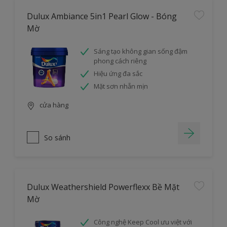
Dulux Ambiance 5in1 Pearl Glow - Bóng
Mờ
Sáng tạo không gian sống đậm
phong cách riêng
Hiệu ứng đa sắc
Mặt sơn nhẵn mịn
cửa hàng
So sánh
Dulux Weathershield Powerflexx Bề Mặt
Mờ
Công nghệ Keep Cool ưu việt với