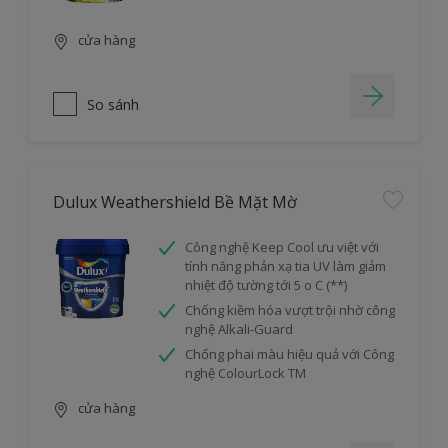
cửa hàng
So sánh
Dulux Weathershield Bề Mặt Mờ
Công nghệ Keep Cool ưu việt với
tính năng phản xạ tia UV làm giảm
nhiệt độ tường tới 5 o C (**)
Chống kiềm hóa vượt trội nhờ công
nghệ Alkali-Guard
Chống phai màu hiệu quả với Công
nghệ ColourLock TM
cửa hàng