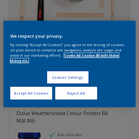
We respect your privacy.
Bạn đang cần lên kế hoạch sơn
By clicking “Accept All Cookies”, you agree to the storing of cookies
nhà?
on your device to enhance site navigation, analyze site usage, and
assist in our marketing efforts.
Tuyên bố Cookie để biết thêm
thông tin.
Thử ngay công cụ tìm sản phẩm cho dự án
Cookies Settings
Tìm hiểu ngay
Accept All Cookies
Reject All
Dulux Weathershield Colour Protect Bề
Mặt Mờ
Bảo vệ 8 năm