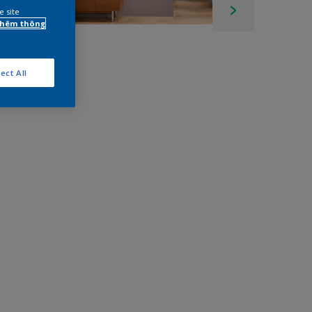
e site
 thêm thông
ect All