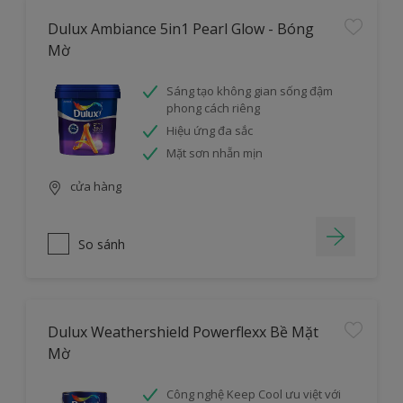
Dulux Ambiance 5in1 Pearl Glow - Bóng
Mờ
Sáng tạo không gian sống đậm
phong cách riêng
Hiệu ứng đa sắc
Mặt sơn nhẵn mịn
cửa hàng
So sánh
Dulux Weathershield Powerflexx Bề Mặt
Mờ
Công nghệ Keep Cool ưu việt với