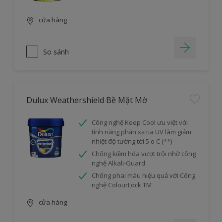
cửa hàng
So sánh
Dulux Weathershield Bề Mặt Mờ
Công nghệ Keep Cool ưu việt với
tính năng phản xạ tia UV làm giảm
nhiệt độ tường tới 5 o C (**)
Chống kiềm hóa vượt trội nhờ công
nghệ Alkali-Guard
Chống phai màu hiệu quả với Công
nghệ ColourLock TM
cửa hàng