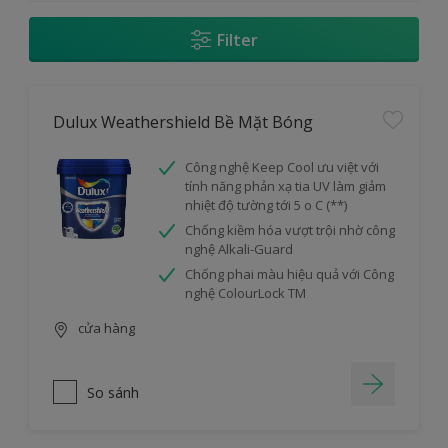
Filter
Dulux Weathershield Bề Mặt Bóng
Công nghệ Keep Cool ưu việt với
tính năng phản xạ tia UV làm giảm
nhiệt độ tường tới 5 o C (**)
Chống kiềm hóa vượt trội nhờ công
nghệ Alkali-Guard
Chống phai màu hiệu quả với Công
nghệ ColourLock TM
cửa hàng
So sánh