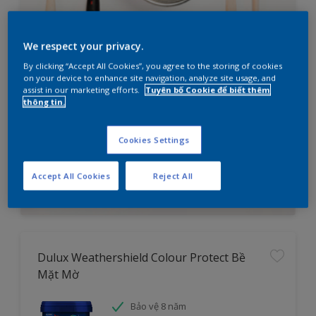
We respect your privacy.
By clicking “Accept All Cookies”, you agree to the storing of cookies
on your device to enhance site navigation, analyze site usage, and
assist in our marketing efforts.
Tuyên bố Cookie để biết thêm
Bạn đang cần lên kế hoạch sơn
thông tin.
nhà?
Thử ngay công cụ tìm sản phẩm cho dự án
Cookies Settings
Accept All Cookies
Reject All
Tìm hiểu ngay
Dulux Weathershield Colour Protect Bề
Mặt Mờ
Bảo vệ 8 năm