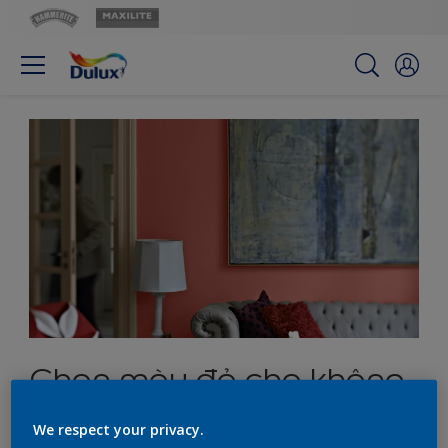
Chọn màu đỏ cho không
gian sống sống động
We respect your privacy.