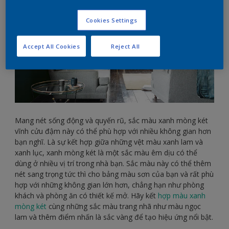
Cookies Settings
Accept All Cookies
Reject All
Mang nét sống động và quyến rũ, sắc màu xanh mòng két
vĩnh cửu đậm này có thể phù hợp với nhiều không gian hơn
bạn nghĩ. Là sự kết hợp giữa những vệt màu xanh lam và
xanh lục, xanh mòng két là một sắc màu êm dịu có thể
dùng ở nhiều vị trí trong nhà bạn. Sắc màu này có thể thêm
nét sang trọng tức thì cho bảng màu sơn của bạn và rất phù
hợp với những không gian lớn hơn, chẳng hạn như phòng
khách và phòng ăn có thiết kế mở. Hãy kết
hợp màu xanh
mòng két
cùng những sắc màu trang nhã như màu ngọc
lam và thêm điểm nhấn là sắc vàng để tạo hiệu ứng nổi bật.