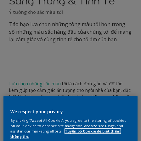
Sang Trọng & Tinh Tế
Ý tưởng cho sắc màu tối
Táo bạo lựa chọn những tông màu tối hơn trong
số những màu sắc hàng đầu của chúng tôi để mang
lại cảm giác vô cùng tinh tế cho tổ ấm của bạn.
Lựa chọn những sắc màu
tối là cách đơn giản và đỡ tốn
kém giúp tạo cảm giác ấn tượng cho ngôi nhà của bạn, đặc
biệt là khi bạn cần sơn nhiều bức tường. Hãy xem những sắc
màu được yêu thích của chúng tôi để hình dung diện mạo
bức tường của bạn.
We respect your privacy.
Màu xanh mòng két vĩnh cửu
By clicking “Accept All Cookies”, you agree to the storing of cookies
on your device to enhance site navigation, analyze site usage, and
assist in our marketing efforts.
Tuyên bố Cookie để biết thêm
thông tin.