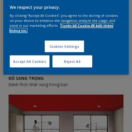
MÊ HOẶC
We respect your privacy.
By clicking “Accept All Cookies”, you agree to the storing of cookies
on your device to enhance site navigation, analyze site usage, and
Chứa đựng sự mạnh mẽ và đầy đam mê, sắc đỏ tạo
assist in our marketing efforts.
Tuyên bố Cookie để biết thêm
cho không gian của bạn sự ấn tượng mạnh mẽ. Mỗi
thông tin.
sắc thái của đỏ sẽ mang lại cảm xúc khác nhau, sang
trọng hoặc kích thích.
Cookies Settings
Accept All Cookies
Reject All
ĐỎ SANG TRỌNG
Đánh thức khát vọng trong bạn