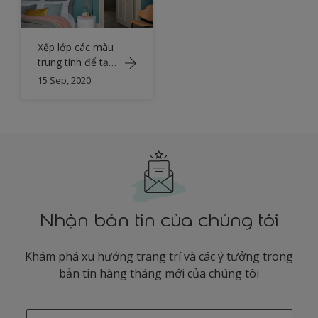
Xếp lớp các màu
trung tính để tạo
vẻ tinh tế hiện
15 Sep, 2020
đại
Nhận bản tin của chúng tôi
Khám phá xu hướng trang trí và các ý tưởng trong
bản tin hàng tháng mới của chúng tôi
enter-your-email