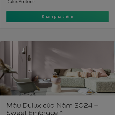
Dulux Acotone.
Khám phá thêm
Màu Dulux của Năm 2024 –
Sweet Embrace™