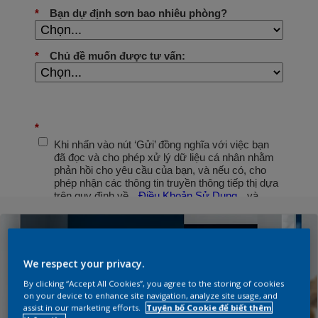
We respect your privacy.
By clicking “Accept All Cookies”, you agree to the storing of cookies
on your device to enhance site navigation, analyze site usage, and
assist in our marketing efforts.
Tuyên bố Cookie để biết thêm