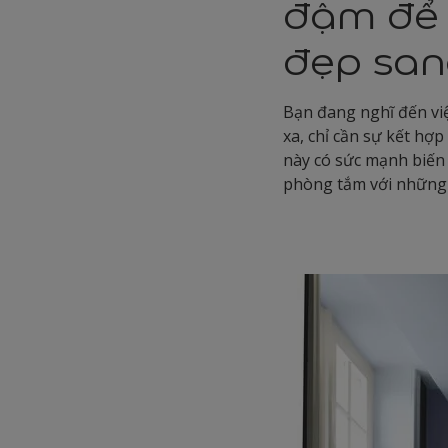
đậm để 
đẹp san
Bạn đang nghĩ đến vi
xa, chỉ cần sự kết h
này có sức mạnh biến 
phòng tắm với những 