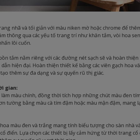
rang nhã và tối giản với màu niken mờ hoặc chrome để thêm 
m thông qua các yếu tố trang trí như khăn tắm, vòi hoa se
hấn lôi cuốn.
bồn tắm nằm riêng với các đường nét sạch sẽ và hoàn thiệ
dẫn hiện đại. Hoàn thiện thiết kế bằng các viên gạch hoa 
 tạo thêm sự đa dạng và sự quyến rũ thị giác.
i gian:
làm màu chính, đồng thời tích hợp những chút màu đen tím
 Sơn tường bằng màu cà tím đậm hoặc màu mận đậm, mang lạ
 hoa màu đen và trắng mang tính biểu tượng cho sàn nhà và
cổ điển. Lựa chọn các thiết bị lấy cảm hứng từ thời trang c