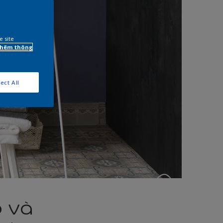
e site
 thêm thông
ect All
o và