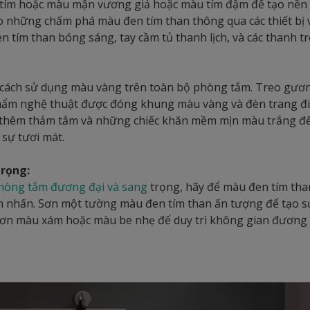
ím hoặc màu mận vương giả hoặc màu tím đậm để tạo nền 
o những chấm phá màu đen tím than thông qua các thiết bị 
 tím than bóng sáng, tay cầm tủ thanh lịch, và các thanh t
cách sử dụng màu vàng trên toàn bộ phòng tắm. Treo gương
hẩm nghệ thuật được đóng khung màu vàng và đèn trang đi
 thêm thảm tắm và những chiếc khăn mềm mịn màu trắng để
sự tươi mát.
trọng:
hòng tắm đương đại và sang
trọng, hãy để màu đen tím tha
m nhấn. Sơn một tường màu đen tím than ấn tượng để tạo
 sơn màu xám hoặc màu be nhẹ để duy trì không gian đương 