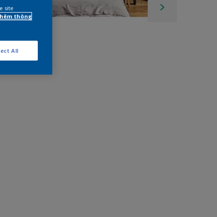
e site
 thêm thông
ect All