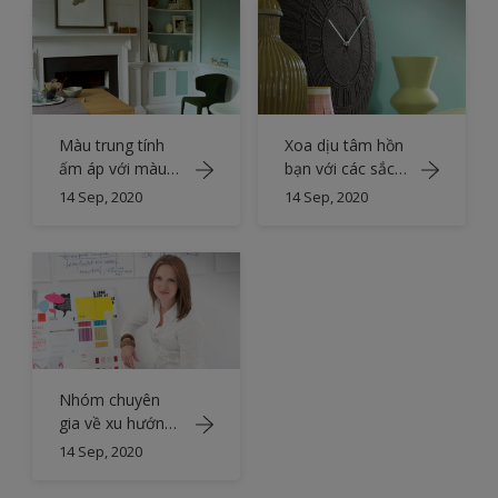
Màu trung tính
Xoa dịu tâm hồn
ấm áp với màu
bạn với các sắc
xanh lá cây tươi
độ của màu lục
14 Sep, 2020
14 Sep, 2020
lam
Nhóm chuyên
gia về xu hướng
màu sắc
14 Sep, 2020