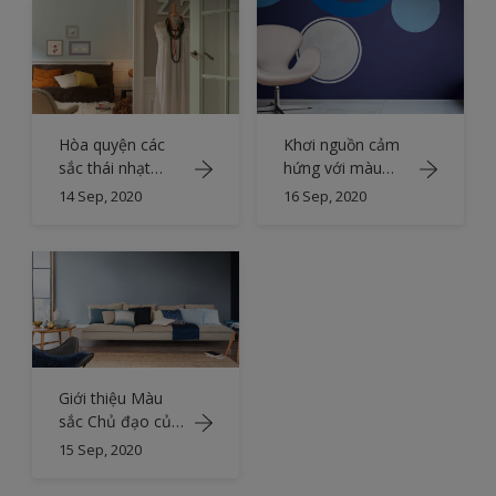
Hòa quyện các
Khơi nguồn cảm
sắc thái nhạt
hứng với màu
màu để tạo
xanh chàm ấn
14 Sep, 2020
16 Sep, 2020
không gian sinh
tượng
hoạt chung
thanh bình
Giới thiệu Màu
sắc Chủ đạo của
Năm 2017
15 Sep, 2020