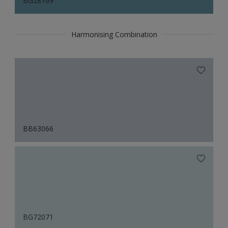
BG28169
Harmonising Combination
BB63066
BG72071