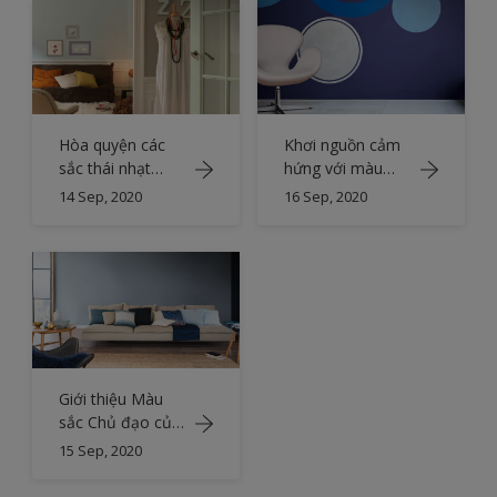
Hòa quyện các
Khơi nguồn cảm
sắc thái nhạt
hứng với màu
màu để tạo
xanh chàm ấn
14 Sep, 2020
16 Sep, 2020
không gian sinh
tượng
hoạt chung
thanh bình
Giới thiệu Màu
sắc Chủ đạo của
Năm 2017
15 Sep, 2020