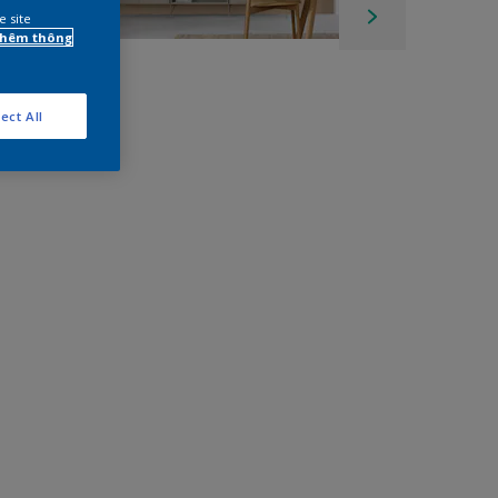
e site
 thêm thông
ect All