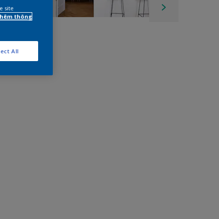
e site
 thêm thông
ect All