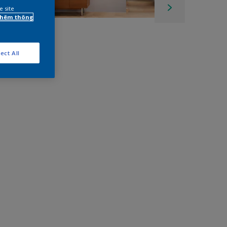
e site
 thêm thông
ect All