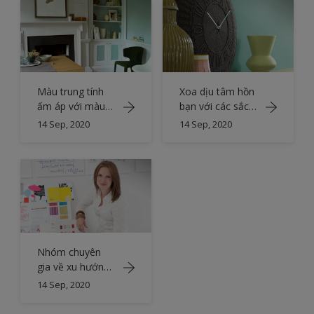
Màu trung tính
Xoa dịu tâm hồn
ấm áp với màu
bạn với các sắc
xanh lá cây tươi
độ của màu lục
14 Sep, 2020
14 Sep, 2020
lam
Nhóm chuyên
gia về xu hướng
màu sắc
14 Sep, 2020