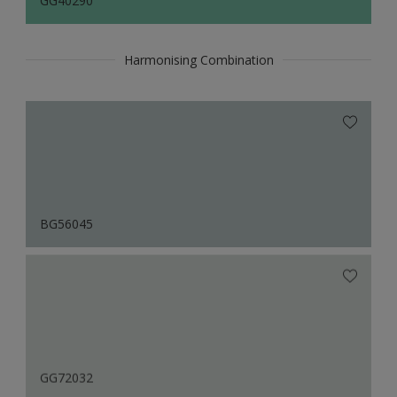
GG40290
Harmonising Combination
BG56045
GG72032