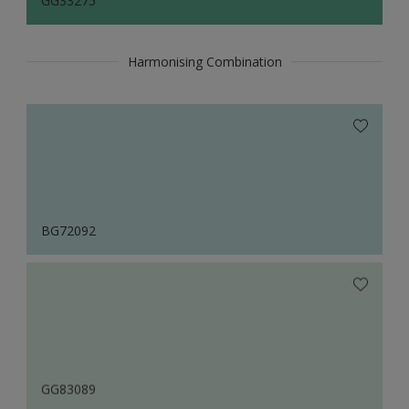
GG33275
Harmonising Combination
BG72092
GG83089