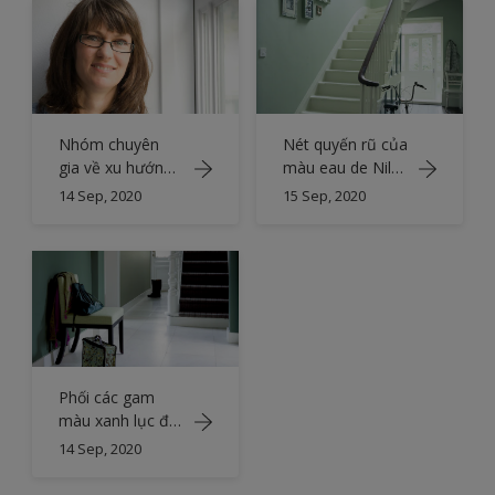
Nhóm chuyên
Nét quyến rũ của
gia về xu hướng
màu eau de Nil
màu sắc
(xanh lục xám)
14 Sep, 2020
15 Sep, 2020
Phối các gam
màu xanh lục để
tạo nên một tiền
14 Sep, 2020
sảnh thanh lịch