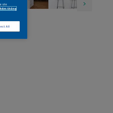
e site
 thêm thông
ect All