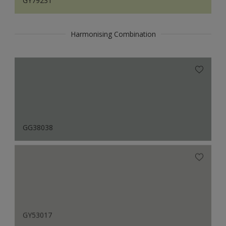
GY79231
Harmonising Combination
GG38038
GY53017