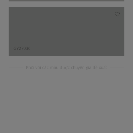
GY27036
Phối với các màu được chuyên gia đề xuất
YR49082