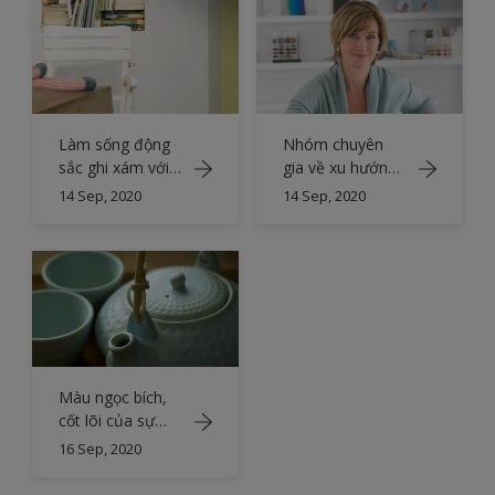
Làm sống động
Nhóm chuyên
sắc ghi xám với
gia về xu hướng
màu xanh lá
màu sắc
14 Sep, 2020
14 Sep, 2020
tương phản
Màu ngọc bích,
cốt lõi của sự
thanh bình
16 Sep, 2020