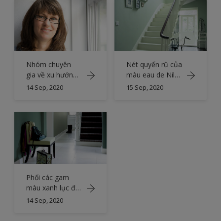
Nhóm chuyên
Nét quyến rũ của
gia về xu hướng
màu eau de Nil
màu sắc
(xanh lục xám)
14 Sep, 2020
15 Sep, 2020
Phối các gam
màu xanh lục để
tạo nên một tiền
14 Sep, 2020
sảnh thanh lịch