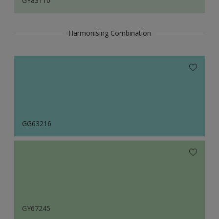
GY83110
Harmonising Combination
GG63216
GY67245