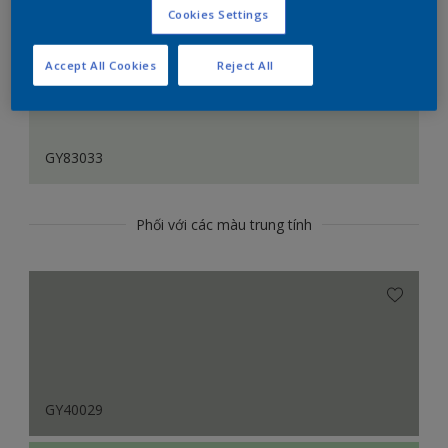
Cookies Settings
Accept All Cookies
Reject All
GY83033
Phối với các màu trung tính
GY40029