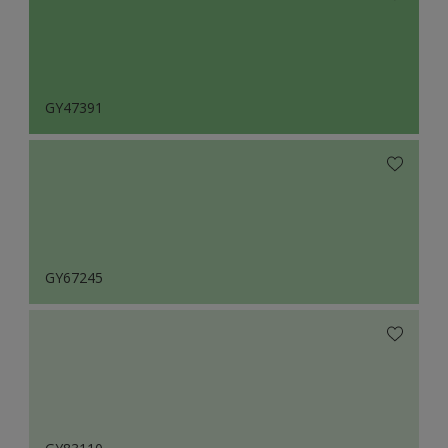
GY47391
GY67245