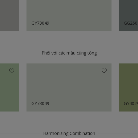
GY73049
GG260
Phối với các màu cùng tông
GY73049
GY402
Harmonising Combination