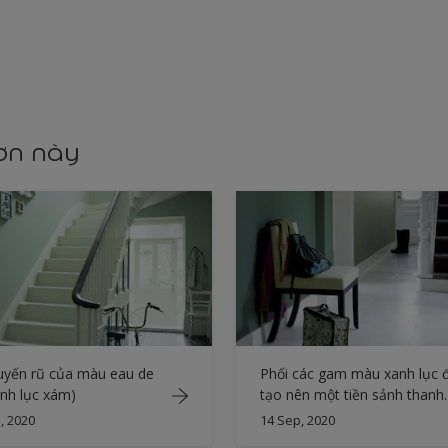
YR331
sơn này
uyến rũ của màu eau de
Phối các gam màu xanh lục 
anh lục xám)
tạo nên một tiền sảnh thanh
lịch
, 2020
14 Sep, 2020