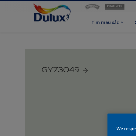
Tìm màu sắc
GY73049
We respe