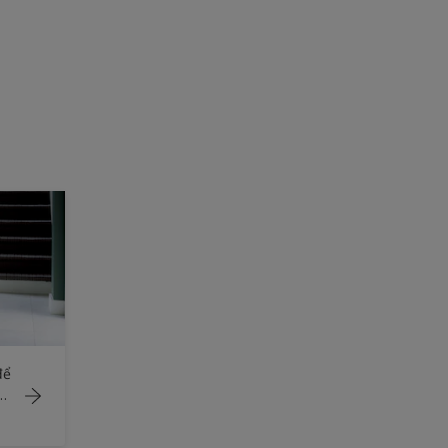
75
để