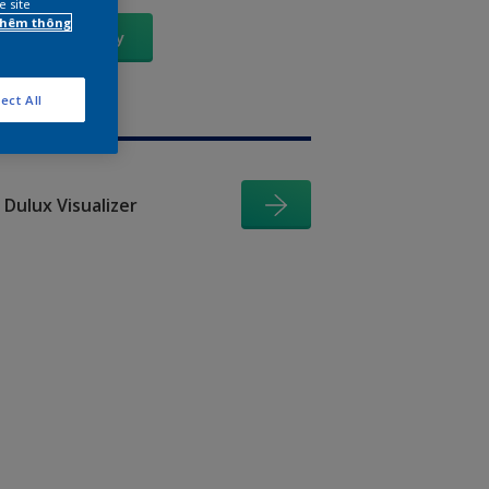
e site
 thêm thông
Xem Ngay
ect All
Dulux Visualizer