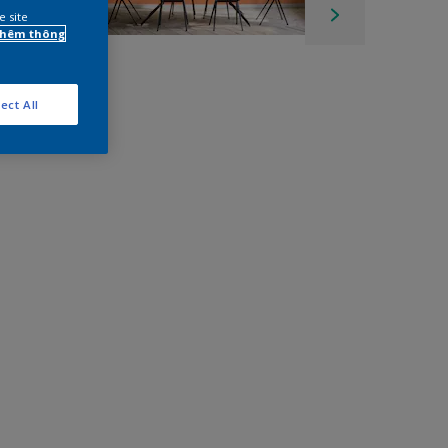
e site
 thêm thông
ect All