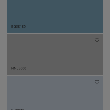
BG38185
NN53000