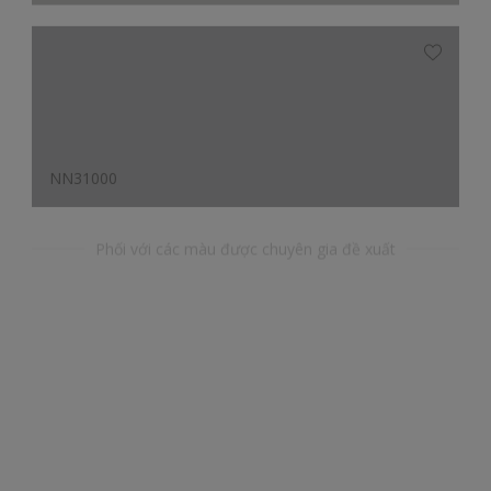
NN31000
Phối với các màu được chuyên gia đề xuất
YY46304