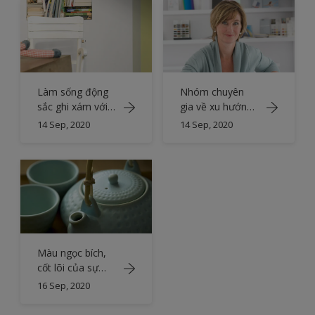
Làm sống động
Nhóm chuyên
sắc ghi xám với
gia về xu hướng
màu xanh lá
màu sắc
14 Sep, 2020
14 Sep, 2020
tương phản
Màu ngọc bích,
cốt lõi của sự
thanh bình
16 Sep, 2020