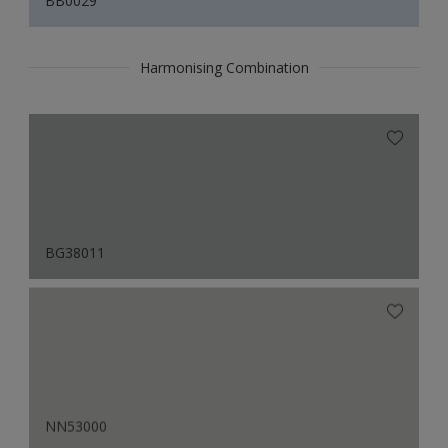
BB0029
Harmonising Combination
BG38011
NN53000