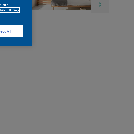
e site
 thêm thông
ect All